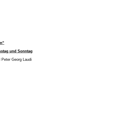
rn“
mstag und Sonntag
d Peter Georg Laudi