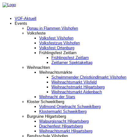
VOF-Aktuell
Events
Donau in Flammen Vilshofen
Volksfeste
Volksfest Vilshofen
Volksfestzug Vilshofen
Volksfest Ortenburg
Frühlingsfest Zeitlarn
Frühlingsfest Zeitlarn
Zeitlarner Spektakeltag
Weihnachten
Weihnachtsmärkte
Schwimmender Christkindlmarkt Vilshofen
Weihnachtsmarkt Vilsfeld
Weihnachstmarkt Hilgartsberg
Weihnachtsmarkt Aidenbach
Weihnacht der Stars
Kloster Schweiklberg
Vollmond Orgelnacht Schweiklberg
Klostermarkt Schweiklberg
Burgruine Hilgartsberg
Walpurgisnacht Hilgartsberg
Drachenfest Hilgartsberg
Weihnachtsmarkt Hilgartsberg
Berufsschule Vilshofen