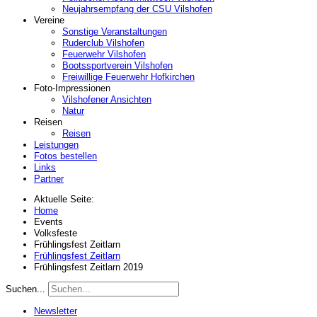
Neujahrsempfang der CSU Vilshofen
Vereine
Sonstige Veranstaltungen
Ruderclub Vilshofen
Feuerwehr Vilshofen
Bootssportverein Vilshofen
Freiwillige Feuerwehr Hofkirchen
Foto-Impressionen
Vilshofener Ansichten
Natur
Reisen
Reisen
Leistungen
Fotos bestellen
Links
Partner
Aktuelle Seite:
Home
Events
Volksfeste
Frühlingsfest Zeitlarn
Frühlingsfest Zeitlarn
Frühlingsfest Zeitlarn 2019
Suchen...
Newsletter