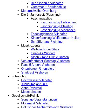
Berufsschule Vilshofen
Ostermarkt Berufsschule
Motorradweihe Ortenburg
Die 5. Jahreszeit (Fasching)
Faschingszüge
Faschingszug Hofkirchen
Faschingszug Pleinting
Faschingszug Aidenbach
Faschingsmarkt Vilshofen
Kinderfasching Wolferstetter Keller
Schäfflertanz Pleinting
Musik-Events
Weihnacht der Stars
Open-Air Windorf
Alpen Grand Prix Vilshofen
Verkaufsoffener Sonntag Vilshofen
Race@Airport Vilshofen
Ortenburger Ritterspiele
Stadtfest Vilshofen
Fotoarchiv
Hochwasser Vilshofen
Jubiläumsjahr 2006
Anno Dazumal
Modeschauen
Gesellschaft/Politik
Sonstige Veranstaltungen
Flohmarkt Vilshofen
Politischer Aschermittwoch Vilshofen